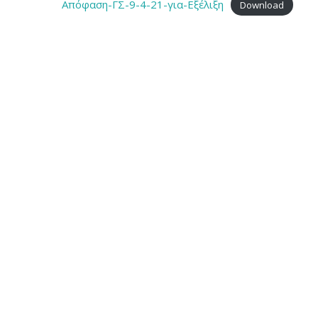
Απόφαση-ΓΣ-9-4-21-για-Εξέλιξη
Download