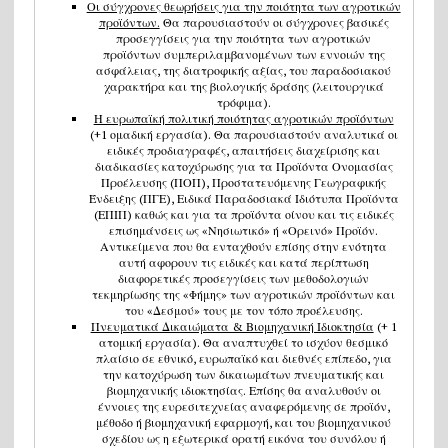
Οι σύγχρονες θεωρήσεις για την ποιότητα των αγροτικών
προϊόντων.
Θα παρουσιαστούν οι σύγχρονες βασικές
προσεγγίσεις για την ποιότητα των αγροτικών
προϊόντων συμπεριλαμβανομένων των εννοιών της
ασφάλειας, της διατροφικής αξίας, του παραδοσιακού
χαρακτήρα και της βιολογικής δράσης (λειτουργικά
τρόφιμα).
Η ευρωπαϊκή πολιτική ποιότητας αγροτικών προϊόντων
(+1 ομαδική εργασία). Θα παρουσιαστούν αναλυτικά οι
ειδικές προδιαγραφές, απαιτήσεις διαχείρισης και
διαδικασίες κατοχύρωσης για τα Προϊόντα Ονομασίας
Προέλευσης (ΠΟΠ), Προστατευόμενης Γεωγραφικής
Ένδειξης (ΠΓΕ), Ειδικά Παραδοσιακά Ιδιότυπα Προϊόντα
(ΕΠΙΠ) καθώς και για τα προϊόντα οίνου και τις ειδικές
επισημάνσεις ως «Νησιωτικό» ή «Ορεινό» Προϊόν.
Αντικείμενα που θα ενταχθούν επίσης στην ενότητα
αυτή αφορουν τις ειδικές και κατά περίπτωση
διαφορετικές προσεγγίσεις των μεθοδολογιών
τεκμηρίωσης της «Φήμης» των αγροτικών προϊόντων και
του «Δεσμού» τους με τον τόπο προέλευσης.
Πνευματικά Δικαιώματα & Βιομηχανική Ιδιοκτησία
(+ 1
ατομική εργασία). Θα αναπτυχθεί το ισχύον θεσμικό
πλαίσιο σε εθνικό, ευρωπαϊκό και διεθνές επίπεδο, για
την κατοχύρωση των δικαιωμάτων πνευματικής και
βιομηχανικής ιδιοκτησίας. Επίσης θα αναλυθούν οι
έννοιες της ευρεσιτεχνείας αναφερόμενης σε προϊόν,
μέθοδο ή βιομηχανική εφαρμογή, και του βιομηχανικού
σχεδίου ως η εξωτερικά ορατή εικόνα του συνόλου ή