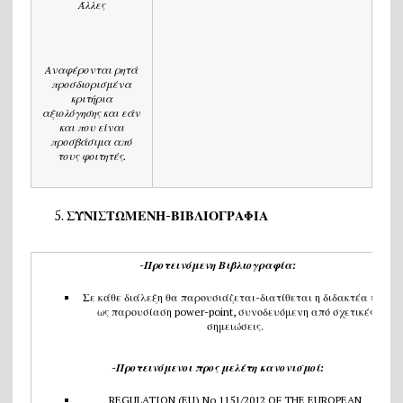
Άλλες
Αναφέρονται ρητά
προσδιορισμένα
κριτήρια
αξιολόγησης και εάν
και που είναι
προσβάσιμα από
τους φοιτητές.
ΣΥΝΙΣΤΩΜΕΝΗ
-ΒΙΒΛΙΟΓΡΑΦΙΑ
-Προτεινόμενη Βιβλιογραφία:
Σε κάθε διάλεξη θα παρουσιάζεται-διατίθεται η διδακτέα ύλη
ως παρουσίαση power-point, συνοδευόμενη από σχετικές
σημειώσεις.
-Προτεινόμενοι προς μελέτη κανονισμοί:
REGULATION (EU) No 1151/2012 OF THE EUROPEAN