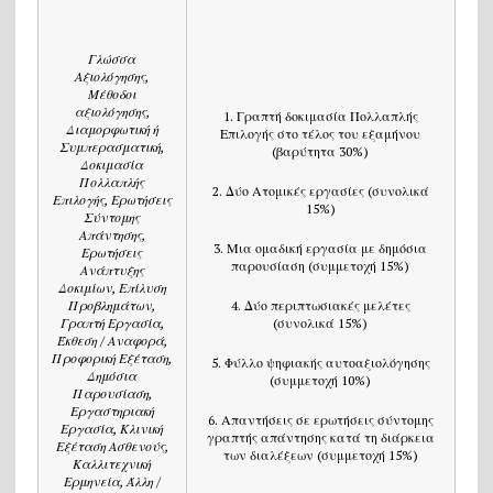
Γλώσσα
Αξιολόγησης,
Μέθοδοι
αξιολόγησης,
1. Γραπτή δοκιμασία Πολλαπλής
Διαμορφωτική ή
Επιλογής στο τέλος του εξαμήνου
Συμπερασματική,
(βαρύτητα 30%)
Δοκιμασία
Πολλαπλής
2. Δύο Ατομικές εργασίες (συνολικά
Επιλογής, Ερωτήσεις
15%)
Σύντομης
Απάντησης,
3. Μια ομαδική εργασία με δημόσια
Ερωτήσεις
παρουσίαση (συμμετοχή 15%)
Ανάπτυξης
Δοκιμίων, Επίλυση
Προβλημάτων,
4. Δύο περιπτωσιακές μελέτες
Γραπτή Εργασία,
(συνολικά 15%)
Έκθεση / Αναφορά,
Προφορική Εξέταση,
5. Φύλλο ψηφιακής αυτοαξιολόγησης
Δημόσια
(συμμετοχή 10%)
Παρουσίαση,
Εργαστηριακή
6. Απαντήσεις σε ερωτήσεις σύντομης
Εργασία, Κλινική
γραπτής απάντησης κατά τη διάρκεια
Εξέταση Ασθενούς,
των διαλέξεων (συμμετοχή 15%)
Καλλιτεχνική
Ερμηνεία, Άλλη /