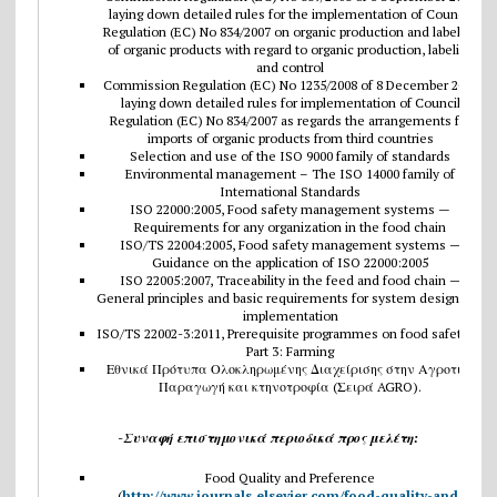
laying down detailed rules for the implementation of Council
Regulation (EC) No 834/2007 on organic production and labeling
of organic products with regard to organic production, labeling
and control
Commission Regulation (EC) No 1235/2008 of 8 December 2008
laying down detailed rules for implementation of Council
Regulation (EC) No 834/2007 as regards the arrangements for
imports of organic products from third countries
Selection and use of the ISO 9000 family of standards
Environmental management – The ISO 14000 family of
International Standards
ISO 22000:2005, Food safety management systems —
Requirements for any organization in the food chain
ISO/TS 22004:2005, Food safety management systems —
Guidance on the application of ISO 22000:2005
ISO 22005:2007, Traceability in the feed and food chain —
General principles and basic requirements for system design and
implementation
ISO/TS 22002-3:2011, Prerequisite programmes on food safety —
Part 3: Farming
Εθνικά Πρότυπα Ολοκληρωμένης Διαχείρισης στην Αγροτική
Παραγωγή και κτηνοτροφία (Σειρά AGRO).
-Συναφή επιστημονικά περιοδικά προς μελέτη:
Food Quality and Preference
(
http://www.journals.elsevier.com/food-quality-and-