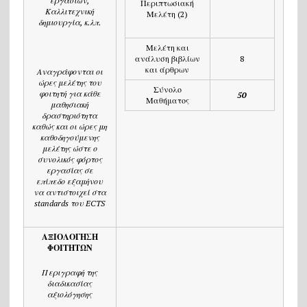
εργασιών,
Περιπτωσιακή
Καλλιτεχνική
Μελέτη (2)
δημιουργία, κ.λπ.
Μελέτη και
ανάλυση βιβλίων
8
και άρθρων
Αναγράφονται οι
ώρες μελέτης του
Σύνολο
φοιτητή για κάθε
50
Μαθήματος
μαθησιακή
δραστηριότητα
καθώς και οι ώρες μη
καθοδηγούμενης
μελέτης ώστε ο
συνολικός φόρτος
εργασίας σε
επίπεδο εξαμήνου
να αντιστοιχεί στα
standards
του
ECTS
ΑΞΙΟΛΟΓΗΣΗ
ΦΟΙΤΗΤΩΝ
Περιγραφή της
διαδικασίας
αξιολόγησης