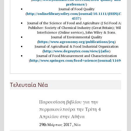
preference/
)
Journal of Food Quality
(
http://onlinelibrary.wiley.com/journal/10.1111/(ISSN)1745-
4557
)
Journal of the Science of Food and Agriculture (J Sci Food Agr )
Publisher: Society of Chemical Industry (Great Britain); Wiley
InterScience (Online service), John Wiley & Sons.
Journal of Environmental Quality
(
https://www.agronomy.org/publications/jeq
)
Journal of Agricultural & Food Industrial Organization
(
http://www.degruyter.com/view/j/jafio
)
Journal of Food Measurement and Characterization
(
http://www.springer.com/food+science/journal/11694
)
Τελευταία Νέα
Παρουσίαση βιβλίου για την
περμακουλτούρα την Τρίτη 4
Απριλίου στην Αθήνα
29th Μάρτιος 2017 ,
Νέα