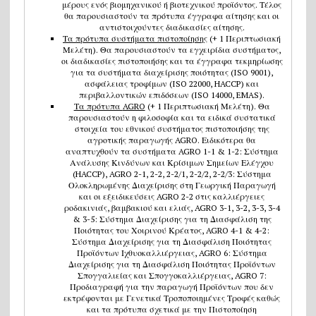
μέρους ενός βιομηχανικού ή βιοτεχνικού προϊόντος. Τέλος
θα παρουσιαστούν τα πρότυπα έγγραφα αίτησης και οι
αντιστοιχούντες διαδικασίες αίτησης.
Τα πρότυπα συστήματα πιστοποίησης
(+ 1 Περιπτωσιακή
Μελέτη). Θα παρουσιαστούν τα εγχειρίδια συστήματος,
οι διαδικασίες πιστοποιήσης και τα έγγραφα τεκμηρίωσης
για τα συστήματα διαχείρισης ποιότητας (ISO 9001),
ασφάλειας τροφίμων (ISO 22000, HACCP) και
περιβαλλοντικών επιδόσεων (ISO 14000, EMAS).
Τα πρότυπα
AGRO
(+ 1 Περιπτωσιακή Μελέτη). Θα
παρουσιαστούν η φιλοσοφία και τα ειδικά συστατικά
στοιχεία του εθνικού συστήματος πιστοποιήσης της
αγροτικής παραγωγής AGRO. Ειδικότερα θα
αναπτυχθούν τα συστήματα AGRO 1-1 & 1-2: Σύστημα
Ανάλυσης Κινδύνων και Κρίσιμων Σημείων Ελέγχου
(HACCP), AGRO 2-1, 2-2, 2-2/1, 2-2/2, 2-2/3: Σύστημα
Ολοκληρωμένης Διαχείρισης στη Γεωργική Παραγωγή
και οι εξειδικεύσεις AGRO 2-2 στις καλλιέργειες
ροδακινιάς, βαμβακιού και ελιάς, AGRO 3-1, 3-2, 3-3, 3-4
& 3-5: Σύστημα Διαχείρισης για τη Διασφάλιση της
Ποιότητας του Χοιρινού Κρέατος, AGRO 4-1 & 4-2:
Σύστημα Διαχείρισης για τη Διασφάλιση Ποιότητας
Προϊόντων Ιχθυοκαλλιέργειας, AGRO 6: Σύστημα
Διαχείρισης για τη Διασφάλιση Ποιότητας Προϊόντων
Σπογγαλιείας και Σπογγοκαλλιέργειας, AGRO 7:
Προδιαγραφή για την παραγωγή Προϊόντων που δεν
εκτρέφονται με Γενετικά Τροποποιημένες Τροφές καθώς
και τα πρότυπα σχετικά με την Πιστοποίηση