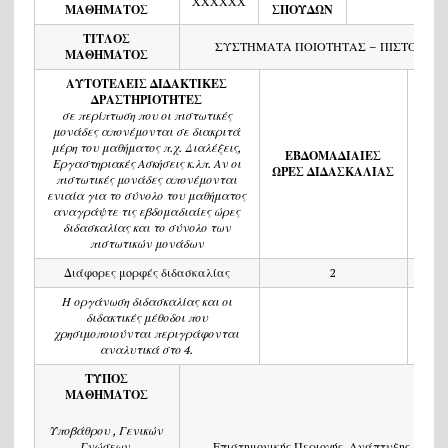
ΧΧΧΧΧΧ
8
ΜΑΘΗΜΑΤΟΣ
ΣΠΟΥΔΩΝ
ΤΙΤΛΟΣ
ΣΥΣΤΗΜΑΤΑ ΠΟΙΟΤΗΤΑΣ – ΠΙΣΤΟΠΟΙ
ΜΑΘΗΜΑΤΟΣ
ΑΥΤΟΤΕΛΕΙΣ ΔΙΔΑΚΤΙΚΕΣ
ΔΡΑΣΤΗΡΙΟΤΗΤΕΣ
σε περίπτωση που οι πιστωτικές
μονάδες απονέμονται σε διακριτά
μέρη του μαθήματος π.χ. Διαλέξεις,
ΕΒΔΟΜΑΔΙΑΙΕΣ
ΠΙΣ
Εργαστηριακές Ασκήσεις κ.λπ. Αν οι
ΩΡΕΣ ΔΙΔΑΣΚΑΛΙΑΣ
ΜΟ
πιστωτικές μονάδες απονέμονται
ενιαία για το σύνολο του μαθήματος
αναγράψτε τις εβδομαδιαίες ώρες
διδασκαλίας και το σύνολο των
πιστωτικών μονάδων
Διάφορες μορφές διδασκαλίας
2
Η οργάνωση διδασκαλίας και οι
διδακτικές μέθοδοι που
χρησιμοποιούνται περιγράφονται
αναλυτικά στο 4.
ΤΥΠΟΣ
ΜΑΘΗΜΑΤΟΣ
Υποβάθρου , Γενικών
Γνώσεων,
Επιστημονικής Περιοχής, Ανάπτυξης Δεξιο