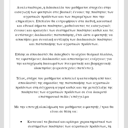
Αναλυτικότερα, η διδασκαλία του μαθήματος στοχεύει στην
εισαγωγή των φοιτητών στις βασικές έννοιες της ποιότητας των
αγροτικών προϊόντων και των παραμέτρων που την
επηρεάζουν. Επιπλέον θα εντρυφήσουν στα διεθνή, κοινοτικά
και εθνικά σήματα ποιότητας, μαθαίνοντας τις εισαγωγικές
έννοιες και ορολογίες των συστημάτων ποιότητας καθώς και τις
αντίστοιχες διαδικασίες πιστοποίησης, έτσι ώστε ο φοιτητής να
αποκτήσει μια συνολική αντίληψη των διαδικασιών ποιότητας
και πιστοποιήσης των αγροτικών προϊόντων.
Επίσης οι σπουδαστές θα διδαχθούν το ισχύον θεσμικό πλαίσιο,
τις υφιστάμενες διαδικασίες και απαιτούμενες ενέργειες για
την κατοχύρωση δικαιωμάτων πνευματικής και βιομηχανικής
ιδιοκτησίας (ευρεσιτεχνίες-πατέντες).
Τέλος, στόχος του μαθήματος αποτελεί η κατανόηση από τους
σπουδαστές της σημασίας της πιστοποιήσης των αγροτικών
προϊόντων στη σύγχρονη αγορά καθώς και της μετεξέλιξης της
ποιόητατας των αγροτικών προϊόντων σε ένα διακριτό
επιστημονικό πεδίο / επάγγελμα
Με την επιτυχή ολοκλήρωση του μαθήματος ο φοιτητής / τρια θα
είναι σε θέση να:
Κατανοεί τα βασικά και κρίσιμα χαρακτηριστικά των
συστημάτων ποιότητας των αγροτικών προϊόντων, τη