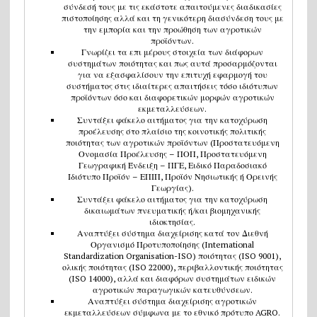
σύνδεσή τους με τις εκάστοτε απαιτούμενες διαδικασίες
πιστοποίησης αλλά και τη γενικότερη διασύνδεση τους με
την εμπορία και την προώθηση των αγροτικών
προϊόντων.
Γνωρίζει τα επι μέρους στοιχεία των διάφορων
συστημάτων ποιότητας και πως αυτά προσαρμόζονται
για να εξασφαλίσουν την επιτυχή εφαρμογή του
συστήματος στις ιδιαίτερες απαιτήσεις τόσο ιδιότυπων
προϊόντων όσο και διαφορετικών μορφών αγροτικών
εκμεταλλεύσεων.
Συντάξει φάκελο αιτήματος για την κατοχύρωση
προέλευσης στο πλαίσιο της κοινοτικής πολιτικής
ποιότητας των αγροτικών προϊόντων (Προστατευόμενη
Ονομασία Προέλευσης – ΠΟΠ, Προστατευόμενη
Γεωγραφική Ένδειξη – ΠΓΕ, Ειδικό Παραδοσιακό
Ιδιότυπο Προϊόν – ΕΠΙΠ, Προϊόν Νησιωτικής ή Ορεινής
Γεωργίας).
Συντάξει φάκελο αιτήματος για την κατοχύρωση
δικαιωμάτων πνευματικής ή/και βιομηχανικής
ιδιοκτησίας.
Αναπτύξει σύστημα διαχείρισης κατά τον Διεθνή
Οργανισμό Προτυποποίησης (International
Standardization Organisation-ISO) ποιότητας (ISO 9001),
ολικής ποιότητας (ISO 22000), περιβαλλοντικής ποιότητας
(ISO 14000), αλλά και διαφόρων συστημάτων ειδικών
αγροτικών παραγωγικών κατευθύνσεων.
Αναπτύξει σύστημα διαχείρισης αγροτικών
εκμεταλλεύσεων σύμφωνα με το εθνικό πρότυπο AGRO.