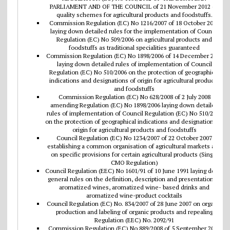
PARLIAMENT AND OF THE COUNCIL of 21 November 2012 on
quality schemes for agricultural products and foodstuffs.
Commission Regulation (EC) No 1216/2007 of 18 October 2007
laying down detailed rules for the implementation of Council
Regulation (EC) No 509/2006 on agricultural products and
foodstuffs as traditional specialities guaranteed
Commission Regulation (EC) No 1898/2006 of 14 December 2006
laying down detailed rules of implementation of Council
Regulation (EC) No 510/2006 on the protection of geographical
indications and designations of origin for agricultural products
and foodstuffs
Commission Regulation (EC) No 628/2008 of 2 July 2008
amending Regulation (EC) No 1898/2006 laying down detailed
rules of implementation of Council Regulation (EC) No 510/2006
on the protection of geographical indications and designations of
origin for agricultural products and foodstuffs
Council Regulation (EC) No 1234/2007 of 22 October 2007
establishing a common organisation of agricultural markets and
on specific provisions for certain agricultural products (Single
CMO Regulation)
Council Regulation (EEC) No 1601/91 of 10 June 1991 laying down
general rules on the definition, description and presentation of
aromatized wines, aromatized wine- based drinks and
aromatized wine-product cocktails
Council Regulation (EC) No. 834/2007 of 28 June 2007 on organic
production and labeling of organic products and repealing
Regulation (EEC) No. 2092/91
Commission Regulation (EC) No 889/2008 of 5 September 2008