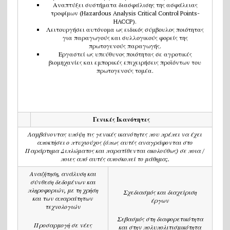
Αναπτύξει συστήματα διασφάλισης της ασφάλειας
τροφίμων (Hazardous Analysis Critical Control Points-
HACCP).
Λειτουργήσει αυτόνομα ως ειδικός σύμβουλος ποιότητας
για παραγωγούς και συλλογικούς φορείς της
πρωτογενούς παραγωγής.
Εργαστεί ως υπεύθυνος ποιότητας σε αγροτικές
βιομηχανίες και εμπορικές επιχειρήσεις προϊόντων του
πρωτογενούς τομέα.
Γενικές Ικανότητες
Λαμβάνοντας υπόψη τις γενικές ικανότητες που πρέπει να έχει
αποκτήσει ο πτυχιούχος (όπως αυτές αναγράφονται στο
Παράρτημα Διπλώματος και παρατίθενται ακολούθως) σε ποια /
ποιες από αυτές αποσκοπεί το μάθημα;.
Αναζήτηση, ανάλυση και
σύνθεση δεδομένων και
πληροφοριών, με τη χρήση
Σχεδιασμός και διαχείριση
και των απαραίτητων
έργων
τεχνολογιών
Σεβασμός στη διαφορετικότητα
Προσαρμογή σε νέες
και στην πολυπολιτισμικότητα