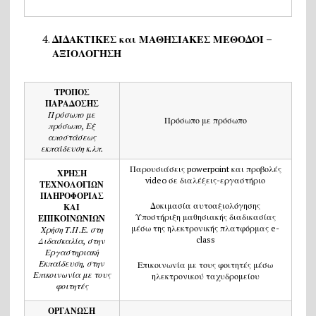
ΔΙΔΑΚΤΙΚΕΣ και ΜΑΘΗΣΙΑΚΕΣ ΜΕΘΟΔΟΙ –
ΑΞΙΟΛΟΓΗΣΗ
ΤΡΟΠΟΣ
ΠΑΡΑΔΟΣΗΣ
Πρόσωπο με
Πρόσωπο με πρόσωπο
πρόσωπο, Εξ
αποστάσεως
εκπαίδευση κ.λπ.
Παρουσιάσεις powerpoint και προβολές
ΧΡΗΣΗ
video σε διαλέξεις-εργαστήριο
ΤΕΧΝΟΛΟΓΙΩΝ
ΠΛΗΡΟΦΟΡΙΑΣ
Δοκιμασία αυτοαξιολόγησης
ΚΑΙ
Υποστήριξη μαθησιακής διαδικασίας
ΕΠΙΚΟΙΝΩΝΙΩΝ
μέσω της ηλεκτρονικής πλατφόρμας e-
Χρήση Τ.Π.Ε. στη
class
Διδασκαλία, στην
Εργαστηριακή
Εκπαίδευση, στην
Επικοινωνία με τους φοιτητές μέσω
Επικοινωνία με τους
ηλεκτρονικού ταχυδρομείου
φοιτητές
ΟΡΓΑΝΩΣΗ