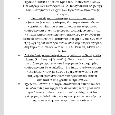
Ιχνηλασιμότητας Βοείου Κρέατος, Προϊόντων Ειδικών
Πτηνοτροφικών Εκτροφών και Αξιολόγηση και Επίβλεψη
του Συστήματος Ελέγχου των Προϊόντων Βιολογικής
Γεωργίας.
Ιδιωτικά σήματα ποιότητας και πιστοποιητικά
εξαγωγικής δραστηριότητας
. Θα παρουσιαστούν τα
κυριότερα ιδιωτικά σήματα ποιότητας αγροτικών
προϊόντων και οι αντίστοιχούσες απαιτήσεις ποιότητας
και διαδικασίες πιστοποίησης. Επιπλέον στην ενότητα
αυτή θα αναλύθουν οι απαιτήσεις τεκμηρίωσης των προς
εξαγωγή αγροτικών προϊόντων στις κυριότερες αγορές,
συμπεριλαμαβνομένων των Η.Π.Α., Ρωσίας, Κίνας και
Ινδίας.
Δελτίο Δεδομένων Ασφάλειας προϊόντος – Safety Data
Sheet
(+ 1 Ατομική Εργασία). Θα παρουσιαστούν τα
αντίστοιχα πρότυπα για διαφορετικές κατηγορίες
προϊόντων και θα αναλύθει η διαδικασία σύνταξης και
τεκμηρίωσης τους με έμφαση στην αναγνώριση και
ταξινόμηση των κινδύνων που προκύπτουν από τη
σύσταση των αγροτικών προϊόντων.
Ιχνηλασιμότητα. Θα παρουσιαστούν οι επικρατούσες
μεθοδολογίες και αρχές της σήμανσης των αγροτικών
προϊόντων και θα παρουσιαστούν επίσης οι πλέον
πρόσφορες μεθοδολογίες τεκμηρίωσης και αναγνώρισης
της προέλευσης των αγροτικών προϊόντων.