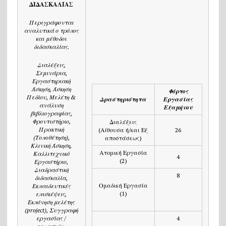
ΔΙΔΑΣΚΑΛΙΑΣ
Περιγράφονται
αναλυτικά ο τρόπος
και μέθοδοι
διδασκαλίας.
Διαλέξεις,
Σεμινάρια,
Εργαστηριακή
Άσκηση, Άσκηση
Φόρτος
Πεδίου, Μελέτη &
Δραστηριότητα
Εργασίας
ανάλυση
Εξαμήνου
βιβλιογραφίας,
Φροντιστήριο,
Διαλέξεις
Πρακτική
(Αίθουσα ή/και Εξ
26
(Τοποθέτηση),
αποστάσεως)
Κλινική Άσκηση,
Ατομική Εργασία
Καλλιτεχνικό
4
(2)
Εργαστήριο,
Διαδραστική
8
διδασκαλία,
Ομαδική Εργασία
Εκπαιδευτικές
(1)
επισκέψεις,
Εκπόνηση μελέτης
(project), Συγγραφή
εργασίας /
4